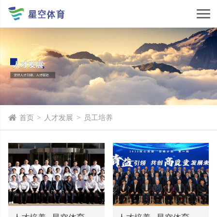
首页
人才发展
员工培养
>
>
人才培养--星空体育青年马克思主义者示范班合影
人才培养--星空体育核心高管“登峰计划”第一期合影