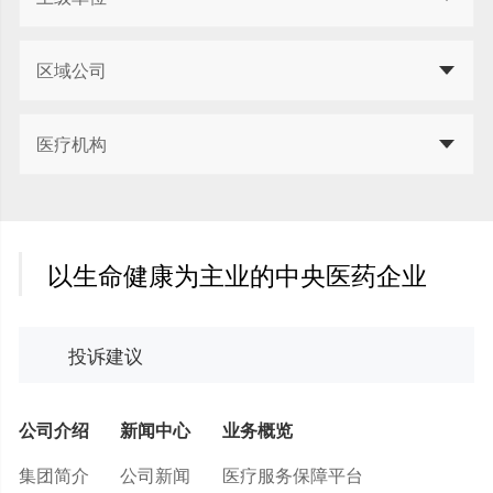
星空体育西安成立
2023年2月22日，星空体育(西安)医疗健康
产业有限公司(以下简称星空体育西安)成立
区域公司
大会在西安惠安大酒店隆重举行。星空体
育西安的成立，代表着星空体育集团与中
国兵器工业集团两家央企携手合作的又一
医疗机构
里程碑!
以生命健康为主业的中央医药企业
2022.Dec
投诉建议
公司介绍
新闻中心
业务概览
星空体育召开一届一次董事会
集团简介
公司新闻
医疗服务保障平台
2022年12月，星空体育召开一届一次董事