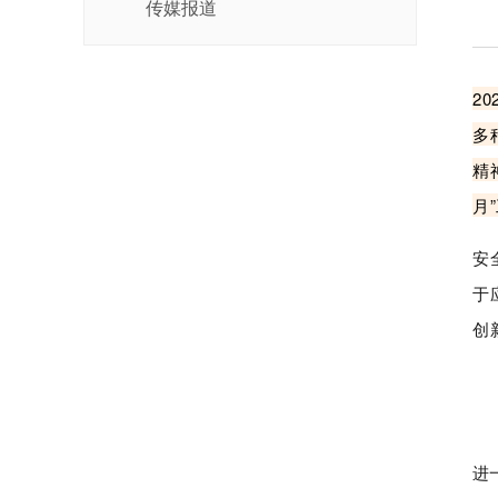
传媒报道
2
多
精
月
安
于
创
新
进