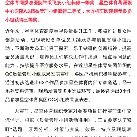
空体育同煤总医院神采飞扬小组获得一等奖，星空体育葛洲坝
中心医院A3精益管理小组获得二等奖，大连机车医院康复良姿
小组获得三等奖。
近年来，星空体育高度重视质量提升工作，积极推进群众性
创新活动，组织鼓励各单位员工踊跃
参与质量管理小组活
动，
不断激发员工们勇于探索、乐于钻研的创新精神，
提高
全员质量意识，培养员工们
解决工作中痛点、难点等问题的
能力，持续提升医疗服务水平。在近期星空体育集团组织的
QC质量管理小组成果发表赛中，
各医疗机构积极响应参与，
通过初步选送出62个作品参加星空体育内部专家遴选，经一
系列资料评审、现场发表等多重选拔
环节
，最终遴选出3个作
品参加星空体育集团QC小组成果发表赛。
大赛前，星空体育组织专家对参赛项目进行赛前集中交
流辅导。根据《质量管理小组活动准则》，三支参赛队伍紧
盯“选题、原因分析、对策与实施、效果、特点及现场表