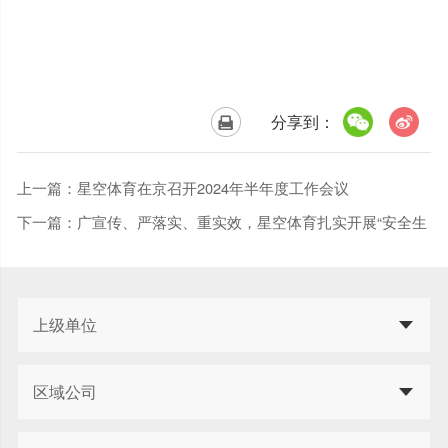
分享到：
上一篇：
星空体育在京召开2024年半年度工作会议
下一篇：
广宣传、严落实、重实效，星空体育扎实开展“安全生
产月”活动
上级单位
区域公司