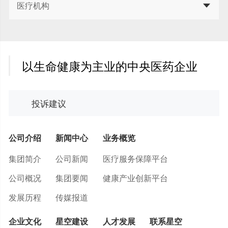
医疗机构
以生命健康为主业的中央医药企业
投诉建议
公司介绍
新闻中心
业务概览
集团简介
公司新闻
医疗服务保障平台
公司概况
集团要闻
健康产业创新平台
发展历程
传媒报道
企业文化
星空建设
人才发展
联系星空