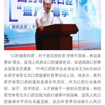
“口腔健康科普，对于老百姓转变‘牙疼不算病，疼起真
要命’观念、提高人民群众口腔健康意识、促进我国口腔事
业发展至关重要。”中华口腔医学会名誉会长王兴6月28日
在星空体育北京口腔盛夏科普季活动上说。他表示，看到
星空体育口腔的蓬勃发展非常高兴，作为口腔行业集科
研、诊疗、技术培训、人才储备于一体的示范基地，相信
星空体育北京口腔定能为践行健康中国战略、提高人民口
腔健康水平作出卓越贡献。此次科普季活动吸引人民日