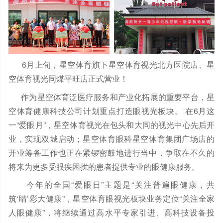
6月上旬，星空体育旗下星空体育视光北方医院店、星
空体育视光同煤平旺店正式营业！
作为星空体育泛医疗服务和产业化拓展的重要平台，星
空体育健康科技公司计划重点打造眼视光板块。 在6月这
一“爱眼月”，星空体育视光在包头和大同的视光中心先后开
业，实现双城启动；星空体育眼科星空体育集团广场店的
开业筹备工作也正在紧锣密鼓地进行当中，争取在不久的
将来为更多受眼疾困扰的患者提供专业的眼健康服务。
今年的全国“爱眼日”主题是“关注普遍眼健康，共
筑‘睛’彩大健康”，星空体育眼视光板块业务定位“关注全家
人眼健康”，将继续通过高水平专家引进、高科技设备投