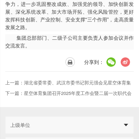
争力，进一步巩固整改成效、加强党的领导、加快创新发
展、深化系统改革、加大市场开拓、强化风险管控，更好
发挥科技创新、产业控制、安全支撑“三个作用”，走高质量
发展之路。
集团总部部门、二级子公司主要负责人参加会议并作
交流发言。
分享到：
上一篇：
湖北省委常委、武汉市委书记郭元强会见星空体育集
团党委书记、董事长白忠泉
下一篇：
星空体育集团召开2025年度工作会暨二届一次职代会
上级单位