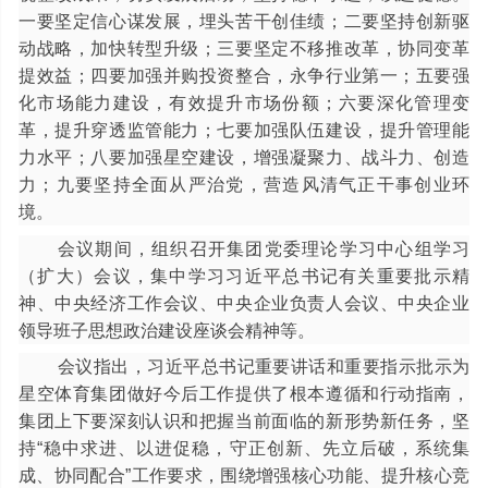
一要坚定信心谋发展，埋头苦干创佳绩；二要坚持创新驱
动战略，加快转型升级；三要坚定不移推改革，协同变革
提效益；四要加强并购投资整合，永争行业第一；五要强
化市场能力建设，有效提升市场份额；六要深化管理变
革，提升穿透监管能力；七要加强队伍建设，提升管理能
力水平；八要加强星空建设，增强凝聚力、战斗力、创造
力；九要坚持全面从严治党，营造风清气正干事创业环
境。
会议期间，组织召开集团党委理论学习中心组学习
（扩大）会议，集中学习习近平总书记有关重要批示精
神、中央经济工作会议、中央企业负责人会议、中央企业
领导班子思想政治建设座谈会精神等。
会议指出，习近平总书记重要讲话和重要指示批示为
星空体育集团做好今后工作提供了根本遵循和行动指南，
集团上下要深刻认识和把握当前面临的新形势新任务，坚
持“稳中求进、以进促稳，守正创新、先立后破，系统集
成、协同配合”工作要求，围绕增强核心功能、提升核心竞