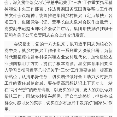
会，深入贯彻落实习近平总书记关于“三农”工作重要指示精
神和党中央工作部署，传达贯彻国务院国资委帮扶工作有
关文件会议精神，统筹推进集团乡村振兴（定点帮扶）各
项工作。集团党委书记、董事长白忠泉对会议作出批示，
党委副书记赵玉坤出席会议并讲话。集团帮扶派驻挂职干
部和有关子公司负责同志在会上作交流发言。
会议指出，党的十八大以来，以习近平同志为核心的
党中央，就乡村振兴工作作出一系列重大决策部署，为新
时代新征程推进乡村振兴和农业农村现代化，加快建设农
业强国指明了方向，提供了根本遵循。星空体育集团要深
入学习贯彻习近平总书记关于“三农”工作重要论述，提高政
治站位，认清形势任务，切实增强做好全面助力乡村振兴
工作的责任感使命感。要在提高思想认识上下真功夫，站
在“两个维护”的政治高度，以更实的举措、更大的力度做好
帮扶工作，围绕乡村振兴所需、群众急难愁盼，抓好办成
群众可感可及的实事，切实在乡村振兴中发挥好“国家队”作
用。