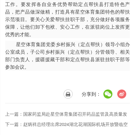
工作。要发挥各自业务优势帮助定点帮扶县打造特色产
品，把产品做深做精，打造具有星空体育集团特色的帮扶
示范项目。要关心关爱帮扶挂职干部，充分做好各项服务
保障，让他们卸下包袱、安心工作，在派驻岗位上发挥更
优秀的才能。
星空体育集团党委乡村振兴（定点帮扶）领导小组办
公室成员，子公司乡村振兴（定点帮扶）分管领导、相关
部门负责人，援疆援藏干部和定点帮扶县派驻挂职干部等
参加会议。
分享到：
上一篇：
国家药监局赴星空体育集团召开药品监管及高质量发
展座谈会
下一篇：
赵炳祥总经理出席2024湖北花湖国际机场开放暨临空
经济发展大会