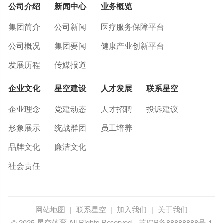
公司介绍
新闻中心
业务概览
集团简介
公司新闻
医疗服务保障平台
公司概况
集团要闻
健康产业创新平台
发展历程
传媒报道
企业文化
星空建设
人才发展
联系星空
企业理念
党建动态
人才招聘
投诉建议
形象展示
统战群团
员工培养
品牌文化
廉洁文化
社会责任
网站地图
|
联系星空
|
加入我们
|
关于我们
© 2025 星空体育 All Rights Reserved
苏ICP备88888888号-1