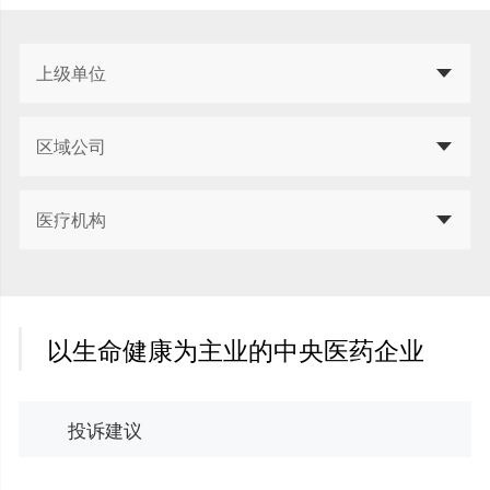
上级单位
区域公司
医疗机构
以生命健康为主业的中央医药企业
投诉建议