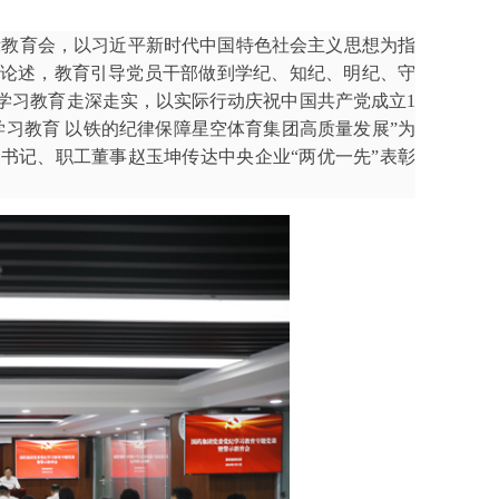
示教育会，以习近平新时代中国特色社会主义思想为指
论述，教育引导党员干部做到学纪、知纪、明纪、守
学习教育走深走实，以实际行动庆祝中国共产党成立1
学习教育 以铁的纪律保障星空体育集团高质量发展”为
书记、职工董事赵玉坤传达中央企业“两优一先”表彰