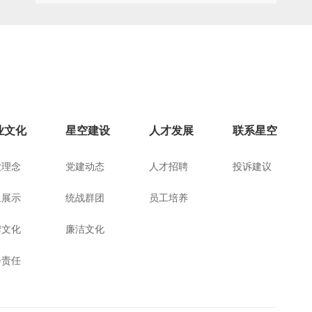
业文化
星空建设
人才发展
联系星空
业理念
党建动态
人才招聘
投诉建议
象展示
统战群团
员工培养
牌文化
廉洁文化
会责任