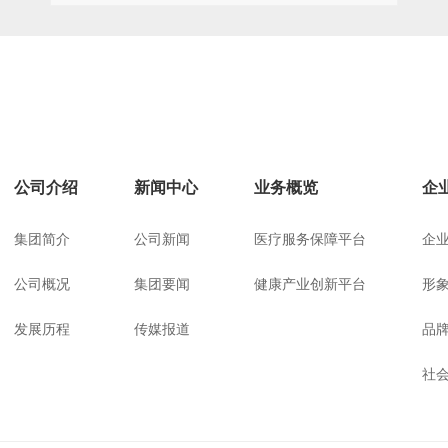
公司介绍
新闻中心
业务概览
企
集团简介
公司新闻
医疗服务保障平台
企
公司概况
集团要闻
健康产业创新平台
形
发展历程
传媒报道
品
社