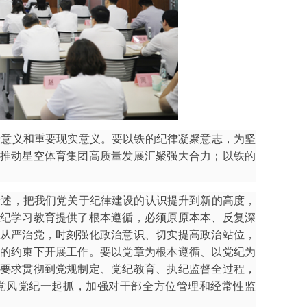
治意义和重要现实意义。要以铁的纪律凝聚意志，为坚
推动星空体育集团高质量发展汇聚强大合力；以铁的
论述，把我们党关于纪律建设的认识提升到新的高度，
纪学习教育提供了根本遵循，必须原原本本、反复深
从严治党，时刻强化政治意识、切实提高政治站位，
的约束下开展工作。要以党章为根本遵循、以党纪为
要求贯彻到党规制定、党纪教育、执纪监督全过程，
党风党纪一起抓，加强对干部全方位管理和经常性监