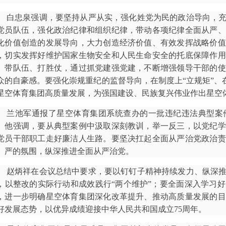
白忠泉强调，要坚持从严从实，强化姓党为民的政治导向，
党员队伍，强化政治纪律和组织纪律，带动各项纪律全面从严、
化价值创造的发展导向，大力创造经济价值、有效发挥战略价值
，切实发挥好维护国家生物安全和人民生命安全的托底保障作用
、带队伍、打胜仗，通过抓党建强党建，不断增强领导干部的使
众的自豪感。要强化崇规重纪的监督导向，在制度上“立规矩”、在
星空体育集团高质量发展，为强国建设、民族复兴伟业作出星空
兰池军通报了星空体育集团系统查办的一批违纪违法典型案
。他强调，要从典型案例中汲取深刻教训，举一反三，以党纪学
党员干部职工走好廉洁人生路。要坚决扛起全面从严治党政治责
、严的氛围，纵深推进全面从严治党。
赵炳祥在会议总结中要求，要以钉钉子精神持续发力、纵深
，以整改的实际行动和成效践行“两个维护”；要全面深入学习
，进一步明确星空体育集团深化改革提升、推动高质量发展的目
好发展态势，以优异成绩迎接中华人民共和国成立75周年。