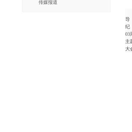
传媒报道
导
纪
0
主
大