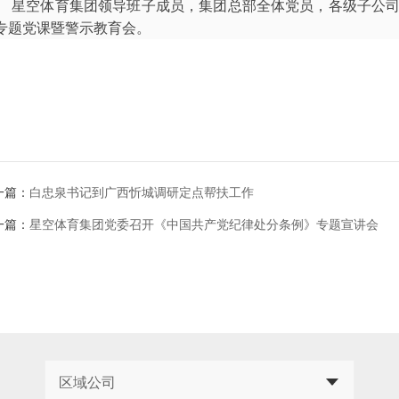
星空体育集团领导班子成员，集团总部全体党员，各级子公司
专题党课暨警示教育会。
一篇：
白忠泉书记到广西忻城调研定点帮扶工作
一篇：
星空体育集团党委召开《中国共产党纪律处分条例》专题宣讲会
区域公司