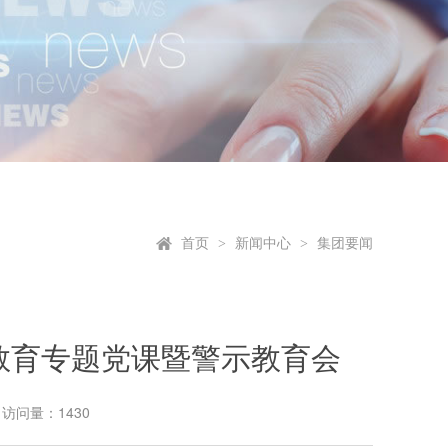
首页
新闻中心
集团要闻
>
>
教育专题党课暨警示教育会
访问量：1430