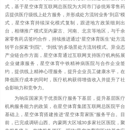
式，基于星空体育互联网总医院为大同市门诊统筹零售药
店提供医疗级线上处方服务，并形成处方流转业务“到店”模
式，星空体育持续深化模式复制，跟进地方政策细则出
台，相继推广模式至内蒙古、河南、北京等地区，与千余
家零售药店签约合作，持续推进通过“星空体育医生”处方流
转平台探索“到院”、“到线”的多场景处方流转模式。异业态
产业链合作方面，星空体育通过互联网支持医疗机构拓展
企业健康服务，星空体育中铁精神病医院与合作企业签
约，提供线上精神心理服务，提升企业员工健康水平，在
降低医疗成本的同时，医疗机构获得增值收入并提升了社
会影响力和竞争力。
为响应国家关于优质医疗服务下基层，提升基层医疗
机构服务能力的政策，在星空体育集团互联网总医院平台
基础上，星空体育搭建推进“星空体育家医”服务平台。目
前，已完成调研山西、内蒙两大区域30多家社区医院，聚