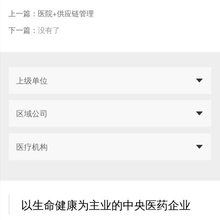
上一篇：
医院+供应链管理
下一篇：
没有了
上级单位
区域公司
医疗机构
以生命健康为主业的中央医药企业