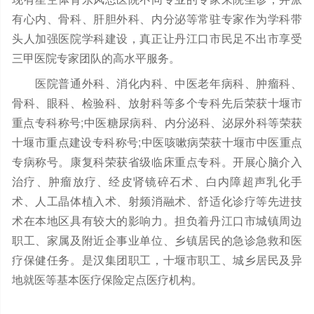
有心内、骨科、肝胆外科、内分泌等常驻专家作为学科带
头人加强医院学科建设，真正让丹江口市民足不出市享受
三甲医院专家团队的高水平服务。
医院普通外科、消化内科、中医老年病科、肿瘤科、
骨科、眼科、检验科、放射科等多个专科先后荣获十堰市
重点专科称号;中医糖尿病科、内分泌科、泌尿外科等荣获
十堰市重点建设专科称号;中医咳嗽病荣获十堰市中医重点
专病称号。康复科荣获省级临床重点专科。开展心脑介入
治疗、肿瘤放疗、经皮肾镜碎石术、白内障超声乳化手
术、人工晶体植入术、射频消融术、舒适化诊疗等先进技
术在本地区具有较大的影响力。担负着丹江口市城镇周边
职工、家属及附近企事业单位、乡镇居民的急诊急救和医
疗保健任务。是汉集团职工，十堰市职工、城乡居民及异
地就医等基本医疗保险定点医疗机构。