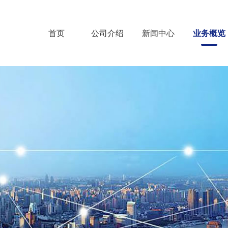
首页
公司介绍
新闻中心
业务概览