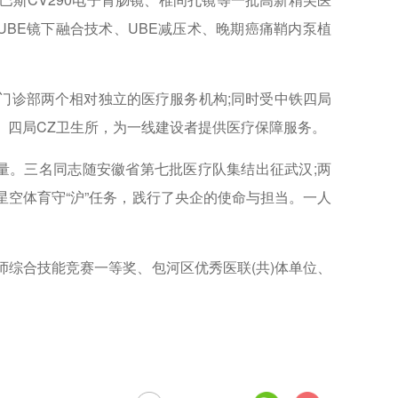
UBE镜下融合技术、UBE减压术、晚期癌痛鞘内泵植
诊部两个相对独立的医疗服务机构;同时受中铁四局
、四局CZ卫生所，为一线建设者提供医疗保障服务。
。三名同志随安徽省第七批医疗队集结出征武汉;两
空体育守“沪”任务，践行了央企的使命与担当。一人
合技能竞赛一等奖、包河区优秀医联(共)体单位、