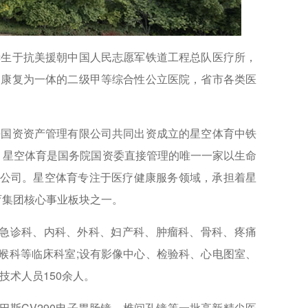
生于抗美援朝中国人民志愿军铁道工程总队医疗所，
、康复为一体的二级甲等综合性公立医院，省市各类医
国资资产管理有限公司共同出资成立的星空体育中铁
。星空体育是国务院国资委直接管理的唯一一家以生命
公司。星空体育专注于医疗健康服务领域，承担着星
育集团核心事业板块之一。
急诊科、内科、外科、妇产科、肿瘤科、骨科、疼痛
喉科等临床科室;设有影像中心、检验科、心电图室、
技术人员150余人。
巴斯CV290电子胃肠镜、椎间孔镜等一批高新精尖医