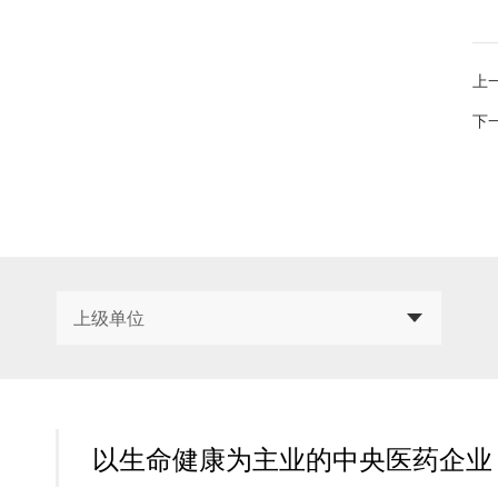
上
下
上级单位
以生命健康为主业的中央医药企业