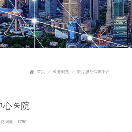
首页
业务概览
医疗服务保障平台
>
>
中心医院
访问量：1759