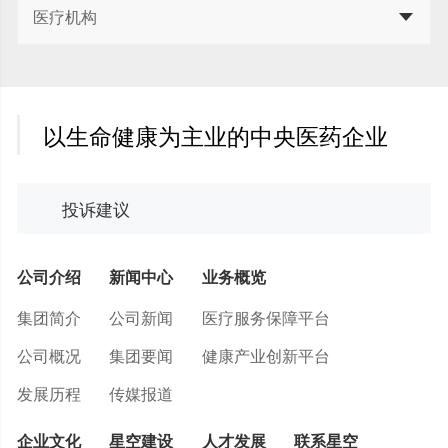
医疗机构
以生命健康为主业的中央医药企业
投诉建议
公司介绍
新闻中心
业务概览
集团简介
公司新闻
医疗服务保障平台
公司概况
集团要闻
健康产业创新平台
发展历程
传媒报道
企业文化
星空建设
人才发展
联系星空