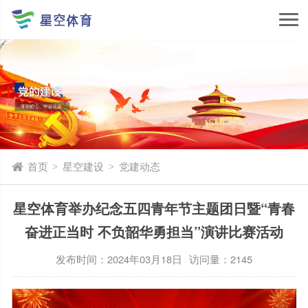
首页
星空建设
党建动态
>
>
星空体育举办纪念五四青年节主题团日暨“青春
奋进正当时 不负韶华勇担当”演讲比赛活动
发布时间：2024年03月18日
访问量：2145