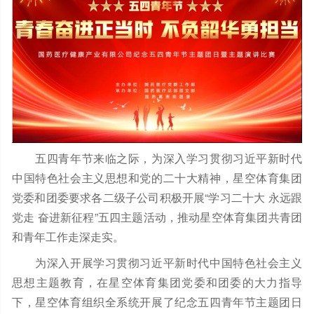
五四青年节来临之际，为深入学习贯彻习近平新时代
中国特色社会主义思想和党的二十大精神，星空体育集团
党委和团委要求各二级子公司积极开展“学习二十大 永远跟
党走 奋进新征程”五四主题活动，推动星空体育集团共青团
和青年工作走深走实。
为深入开展学习贯彻习近平新时代中国特色社会主义
思想主题教育，在星空体育集团党委和团委的大力指导
下，星空体育组织全系统开展了纪念五四青年节主题团日