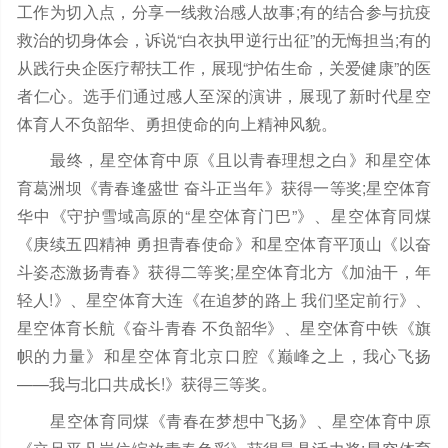
工作为切入点，分享一线救治感人故事;有的结合参与抗疫
救治的切身体会，诉说“白衣执甲逆行出征”的无悔担当;有的
从践行央企医疗帮扶工作，展现“护佑生命，关爱健康”的医
者仁心。选手们通过感人至深的演讲，展现了新时代星空
体育人不负韶华、勇担使命的向上精神风貌。
最终，星空体育中原《且以青春理想之白》和星空体
育葛洲坝《青春逢盛世 奋斗正当年》获得一等奖;星空体育
华中《守护雪域高原的“星空体育门巴”》、星空体育同煤
《庚续五四精神 勇担青春使命》和星空体育平顶山《以奋
斗姿态激扬青春》获得二等奖;星空体育北方《加油干，年
轻人!》、星空体育大连《在追梦的路上 我们坚定前行》、
星空体育长航《奋斗青春 不负韶华》、星空体育中铁《旗
帜的力量》和星空体育北京口腔《巅峰之上，我心飞扬
——我与北口共成长!》获得三等奖。
星空体育同煤《青春在梦想中飞扬》、星空体育中原