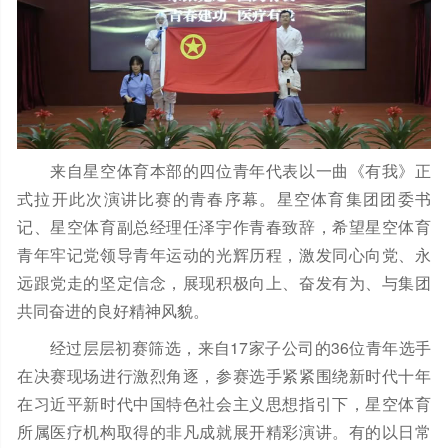
来自星空体育本部的四位青年代表以一曲《有我》正
式拉开此次演讲比赛的青春序幕。星空体育集团团委书
记、星空体育副总经理任泽宇作青春致辞，希望星空体育
青年牢记党领导青年运动的光辉历程，激发同心向党、永
远跟党走的坚定信念，展现积极向上、奋发有为、与集团
共同奋进的良好精神风貌。
经过层层初赛筛选，来自17家子公司的36位青年选手
在决赛现场进行激烈角逐，参赛选手紧紧围绕新时代十年
在习近平新时代中国特色社会主义思想指引下，星空体育
所属医疗机构取得的非凡成就展开精彩演讲。有的以日常