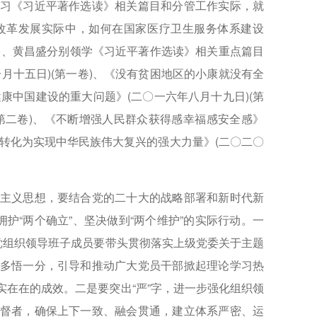
习《习近平著作选读》相关篇目和分管工作实际，就
改革发展实际中，如何在国家医疗卫生服务体系建设
宇、黄昌盛分别领学《习近平著作选读》相关重点篇目
月十五日)(第一卷)、《没有贫困地区的小康就没有全
健康中国建设的重大问题》(二〇一六年八月十九日)(第
(第二卷)、《不断增强人民群众获得感幸福感安全感》
神转化为实现中华民族伟大复兴的强大力量》(二〇二〇
主义思想，要结合党的二十大的战略部署和新时代新
护“两个确立”、坚决做到“两个维护”的实际行动。一
党组织领导班子成员要带头贯彻落实上级党委关于主题
多悟一分，引导和推动广大党员干部掀起理论学习热
在在的成效。二是要突出“严”字，进一步强化组织领
督者，确保上下一致、融会贯通，建立体系严密、运