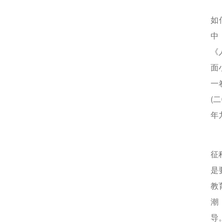
读
如
中
《
面
一
(
年
杨
征
是
教
潮
导