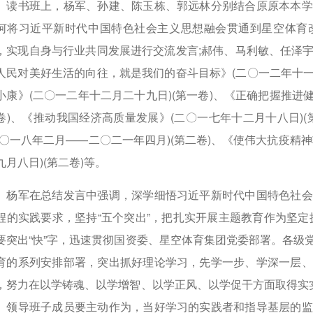
书班上，杨军、孙建、陈玉栋、郭远林分别结合原原本本学
何将习近平新时代中国特色社会主义思想融会贯通到星空体育
，实现自身与行业共同发展进行交流发言;郝伟、马利敏、任泽
人民对美好生活的向往，就是我们的奋斗目标》(二〇一二年十一
小康》(二〇一二年十二月二十九日)(第一卷)、《正确把握推进
卷)、《推动我国经济高质量发展》(二〇一七年十二月十八日)
二〇一八年二月——二〇二一年四月)(第二卷)、《使伟大抗疫精
九月八日)(第二卷)等。
军在总结发言中强调，深学细悟习近平新时代中国特色社会
程的实践要求，坚持“五个突出”，把扎实开展主题教育作为坚定拥
要突出“快”字，迅速贯彻国资委、星空体育集团党委部署。各级
育的系列安排部署，突出抓好理论学习，先学一步、学深一层、
，努力在以学铸魂、以学增智、以学正风、以学促干方面取得实实
。领导班子成员要主动作为，当好学习的实践者和指导基层的监