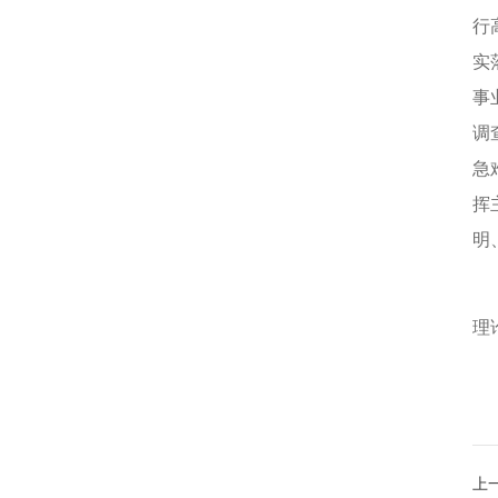
行
实
事
调
急
挥
明
按
理
上