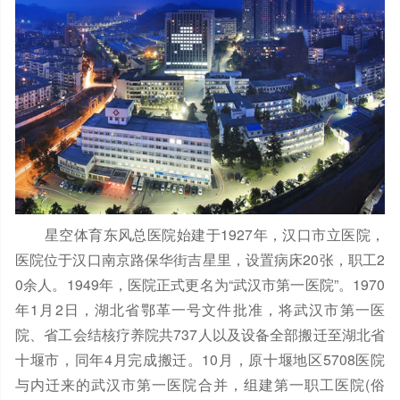
星空体育东风总医院始建于1927年，汉口市立医院，
医院位于汉口南京路保华街吉星里，设置病床20张，职工2
0余人。1949年，医院正式更名为“武汉市第一医院”。1970
年1月2日，湖北省鄂革一号文件批准，将武汉市第一医
院、省工会结核疗养院共737人以及设备全部搬迁至湖北省
十堰市，同年4月完成搬迁。10月，原十堰地区5708医院
与内迁来的武汉市第一医院合并，组建第一职工医院(俗