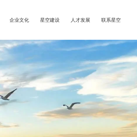
企业文化
星空建设
人才发展
联系星空