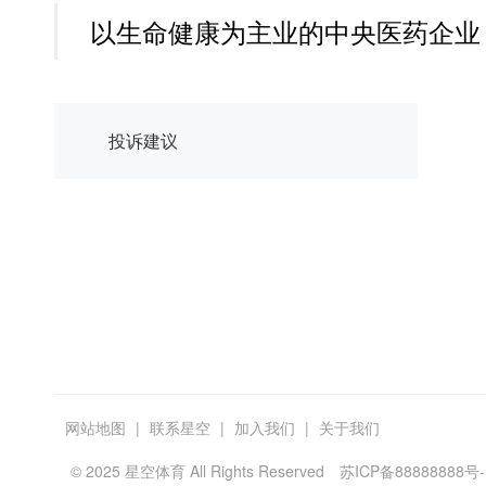
以生命健康为主业的中央医药企业
投诉建议
网站地图
|
联系星空
|
加入我们
|
关于我们
© 2025 星空体育 All Rights Reserved
苏ICP备88888888号-