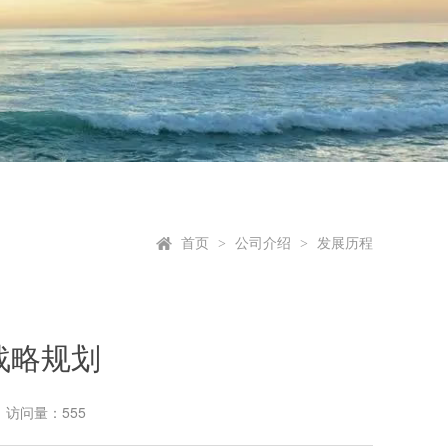
首页
公司介绍
发展历程
>
>
战略规划
访问量：555