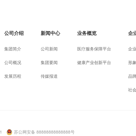
公司介绍
新闻中心
业务概览
企
集团简介
公司新闻
医疗服务保障平台
企
公司概况
集团要闻
健康产业创新平台
形
发展历程
传媒报道
品
社
1
苏公网安备 88888888888888号