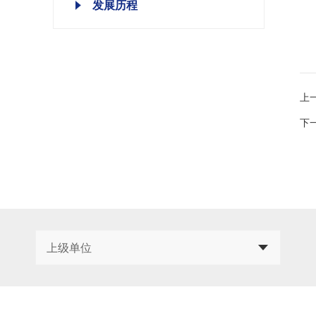
发展历程
上
下
上级单位