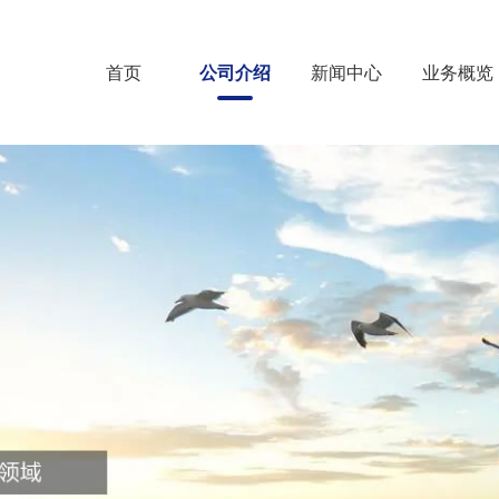
首页
公司介绍
新闻中心
业务概览