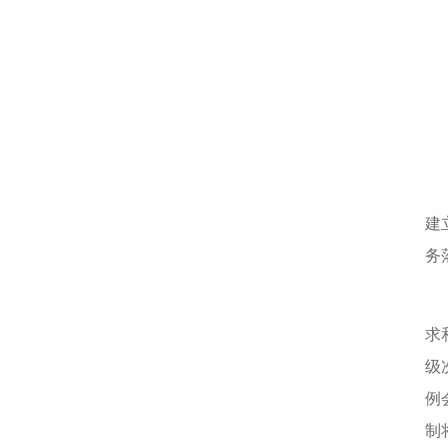
组
建
务
9
求
级
例
制