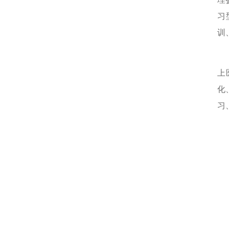
习
训
当
上
化
习