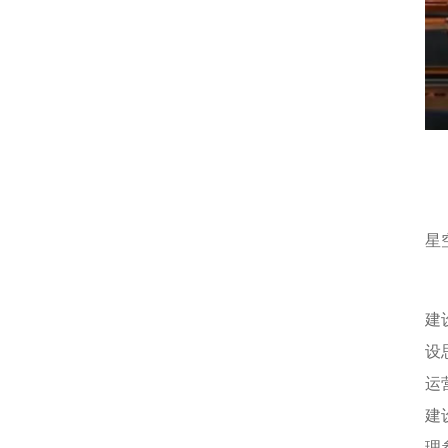
建
星
本
建
设
运
建
理