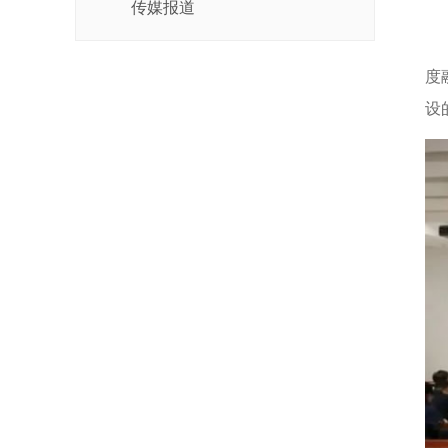
传媒报道
“
度
设