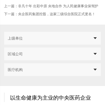
上一篇：
非凡十年 出彩中原 央地合作 为人民健康事业保驾护
航 ——“星空体育中原”卫生健康工作十年发展纪实
下一篇：
央企医药集团控股，这家二级综合医院正式更名！
上级单位
区域公司
医疗机构
以生命健康为主业的中央医药企业