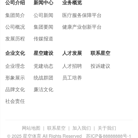
公司介绍
新闻中心
业务概览
集团简介
公司新闻
医疗服务保障平台
公司概况
集团要闻
健康产业创新平台
发展历程
传媒报道
企业文化
星空建设
人才发展
联系星空
企业理念
党建动态
人才招聘
投诉建议
形象展示
统战群团
员工培养
品牌文化
廉洁文化
社会责任
网站地图
|
联系星空
|
加入我们
|
关于我们
© 2025 星空体育 All Rights Reserved
苏ICP备88888888号-1