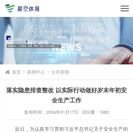
首页
新闻中心
公司新闻
>
>
落实隐患排查整改 以实际行动做好岁末年初安
全生产工作
发布时间：2024年01月17日
访问量：1682
近日，为认真学习贯彻习近平总书记关于安全生产的