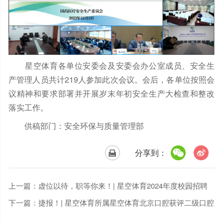
星空体育各单位安委会及安委会办公室成员、安全生
产管理人员共计219人参加此次会议。会后，各单位按照会
议精神和要求部署并开展岁末年初安全生产大检查和整改
落实工作。
供稿部门：安全环保与质量管理部
分享到：
上一篇：
虚位以待，职等你来！| 星空体育2024年度校园招聘
启动啦！
下一篇：
捷报！| 星空体育所属星空体育北京口腔获评二级口腔
医院