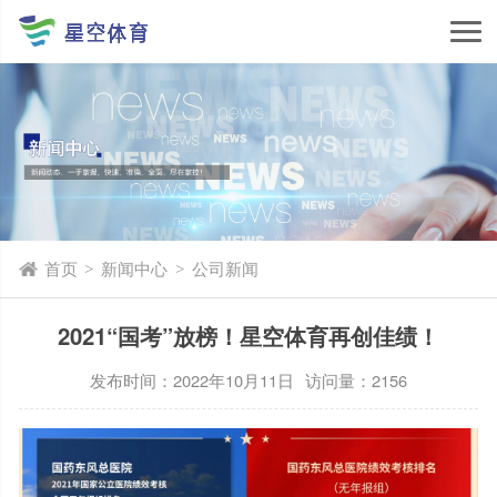
首页
新闻中心
公司新闻
>
>
2021“国考”放榜！星空体育再创佳绩！
发布时间：2022年10月11日
访问量：2156