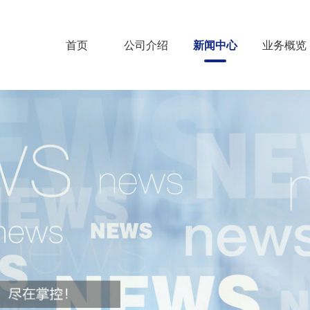
首页
公司介绍
新闻中心
业务概览