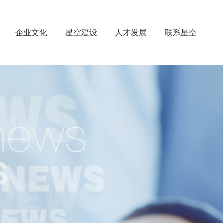
企业文化
星空建设
人才发展
联系星空