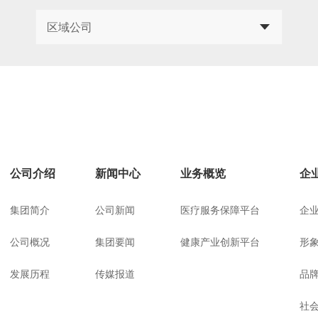
区域公司
公司介绍
新闻中心
业务概览
企
集团简介
公司新闻
医疗服务保障平台
企
公司概况
集团要闻
健康产业创新平台
形
发展历程
传媒报道
品
社