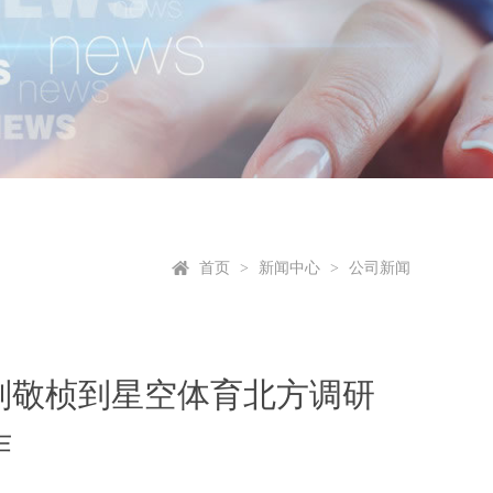
首页
新闻中心
公司新闻
>
>
刘敬桢到星空体育北方调研
作