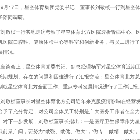
月17日，星空体育集团党委书记、董事长刘敬桢一行到星空体
子陪同调研。
敬桢一行实地走访考察了星空体育北方医院透析肾病中心、医
机医院口腔科、健康体检中心等科室和创新业务，与员工进行了
展情况。
谈会上，星空体育党委书记、副总经理杨军对星空体育近期工
长期规划、存在的问题和困难进行了汇报交流；星空体育北方总
别就星空体育北方全面工作、重点专科发展情况进行了工作汇报
敬桢董事长对星空体育北方公司近年来克服疫情影响在经营发
给予了充分肯定，对公司全体员工特别是广大医务工作者在全力
。对下一步发展，刘敬桢董事长指出：一是医疗卫生保障作为星
展前景广阔，要努力“做强、做优、做大”，“做专、做精、做实