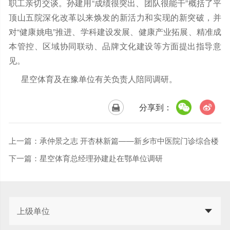
职工亲切交谈。孙建用“成绩很突出、团队很能干”概括了平
顶山五院深化改革以来焕发的新活力和实现的新突破，并
对“健康姚电”推进、学科建设发展、健康产业拓展、精准成
本管控、区域协同联动、品牌文化建设等方面提出指导意
见。
星空体育及在豫单位有关负责人陪同调研。
分享到：
上一篇：
承仲景之志 开杏林新篇——新乡市中医院门诊综合楼
奠基仪式成功举办
下一篇：
星空体育总经理孙建赴在鄂单位调研
上级单位