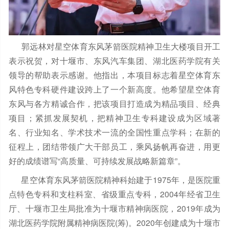
郭远林对星空体育东风茅箭医院精神卫生大楼项目开工
表示祝贺，对十堰市、东风汽车集团、湖北医药学院有关
领导的帮助表示感谢。他指出，本项目标志着星空体育东
风特色专科硬件建设跨上了一个新高度。他希望星空体育
东风与各方精诚合作，把该项目打造成为精品项目、经典
项目；紧抓发展契机，把精神卫生专科建设成为区域著
名、行业知名、学术技术一流的全国性重点学科；在新的
征程上，团结带领广大干部员工，乘风扬帆再奋进，用更
好的成绩谱写“高质量、可持续发展战略新篇章”。
星空体育东风茅箭医院精神科始建于1975年，是医院重
点特色专科和支柱科室、省级重点专科，2004年经省卫生
厅、十堰市卫生局批准为十堰市精神病医院，2019年成为
湖北医药学院附属精神病医院(筹)。2020年创建成为十堰市