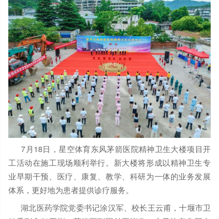
7月18日，星空体育东风茅箭医院精神卫生大楼项目开
工活动在施工现场顺利举行。新大楼将形成以精神卫生专
业早期干预、医疗、康复、教学、科研为一体的业务发展
体系，更好地为患者提供诊疗服务。
湖北医药学院党委书记涂汉军、校长王云甫，十堰市卫