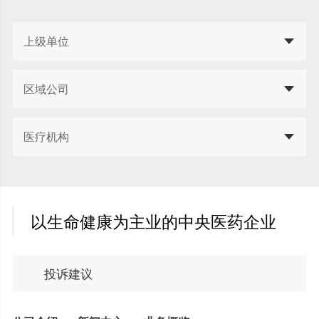
上级单位
区域公司
医疗机构
以生命健康为主业的中央医药企业
投诉建议