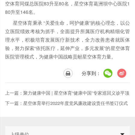
空体育同煤总医院83升至80名，星空体育葛洲坝中心医院1
80升至146名。
星空体育秉承 “关爱生命，呵护健康”的核心理念，以公
立医院绩效考核为抓手，全面提升所属医疗机构精细化管
理水平，积极培育发展医疗新技术，全力改善患者就医体
验，努力探索“依托医疗，延伸产业，多元发展”的星空体育
医院管理模式，为健康中国战略贡献星空体育力量。
分享到：
上一篇：
聚力健康中国 | 星空体育“健康中国”专家巡回义诊平顶
山站圆满落幕
下一篇：
星空体育举行2022年度党风廉政建设责任书签订仪式
上级单位