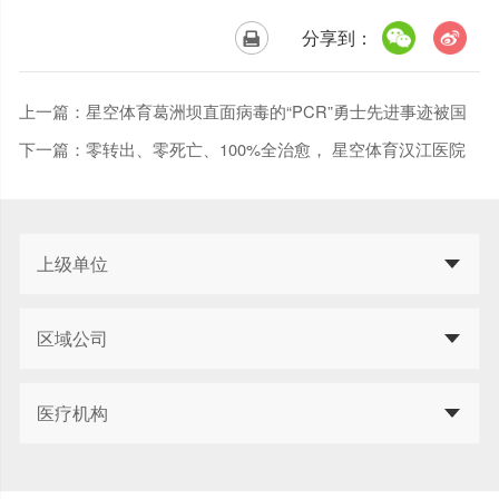
分享到：
上一篇：
星空体育葛洲坝直面病毒的“PCR”勇士先进事迹被国
家级行业媒体报道
下一篇：
零转出、零死亡、100%全治愈， 星空体育汉江医院
晒出硬核抗“疫”成绩单！
上级单位
区域公司
医疗机构