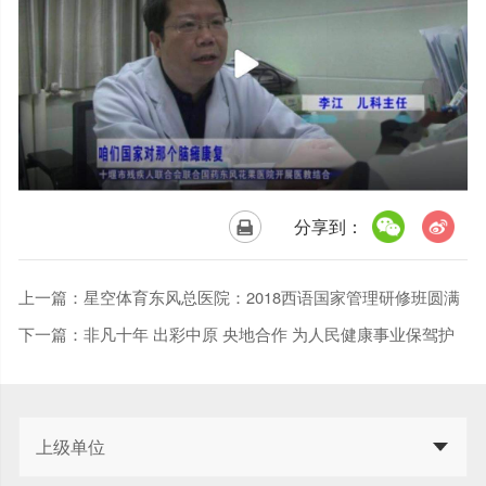
分享到：
上一篇：
星空体育东风总医院：2018西语国家管理研修班圆满
结束
下一篇：
非凡十年 出彩中原 央地合作 为人民健康事业保驾护
航 ——“星空体育中原”卫生健康工作十年发展纪实
上级单位