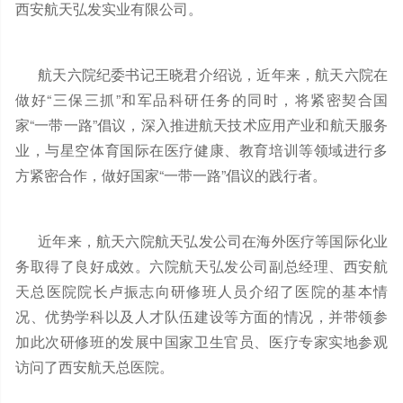
西安航天弘发实业有限公司。
航天六院纪委书记王晓君介绍说，近年来，航天六院在
做好“三保三抓”和军品科研任务的同时，将紧密契合国
家“一带一路”倡议，深入推进航天技术应用产业和航天服务
业，与星空体育国际在医疗健康、教育培训等领域进行多
方紧密合作，做好国家“一带一路”倡议的践行者。
近年来，航天六院航天弘发公司在海外医疗等国际化业
务取得了良好成效。六院航天弘发公司副总经理、西安航
天总医院院长卢振志向研修班人员介绍了医院的基本情
况、优势学科以及人才队伍建设等方面的情况，并带领参
加此次研修班的发展中国家卫生官员、医疗专家实地参观
访问了西安航天总医院。