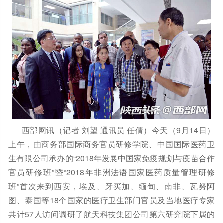
西部网讯（记者 刘望 通讯员 任倩）今天（9月14日）
上午，由商务部国际商务官员研修学院、中国国际医药卫
生有限公司承办的“2018年发展中国家免疫规划与疫苗合作
官员研修班”暨“2018年非洲法语国家医药质量管理研修
班”首次来到西安，埃及、牙买加、缅甸、南非、瓦努阿
图、泰国等18个国家的医疗卫生部门官员及当地医疗专家
共计57人访问调研了航天科技集团公司第六研究院下属的