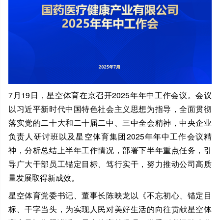
7月19日，星空体育在京召开2025年年中工作会议。会议
以习近平新时代中国特色社会主义思想为指导，全面贯彻
落实党的二十大和二十届二中、三中全会精神，中央企业
负责人研讨班以及星空体育集团2025年年中工作会议精
神，分析总结上半年工作情况，部署下半年重点任务，引
导广大干部员工锚定目标、笃行实干，努力推动公司高质
量发展取得新成效。
星空体育党委书记、董事长陈映龙以《不忘初心、锚定目
标、干字当头，为实现人民对美好生活的向往贡献星空体