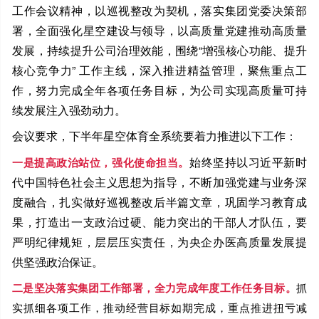
工作会议精神，以巡视整改为契机，落实集团党委决策部
署，全面强化星空建设与领导，以高质量党建推动高质量
发展，持续提升公司治理效能，围绕“增强核心功能、提升
核心竞争力” 工作主线，深入推进精益管理，聚焦重点工
作，努力完成全年各项任务目标，为公司实现高质量可持
续发展注入强劲动力。
会议要求，下半年星空体育全系统要着力推进以下工作：
始终坚持以习近平新时
一是提高政治站位，强化使命担当。
代中国特色社会主义思想为指导，不断加强党建与业务深
度融合，扎实做好巡视整改后半篇文章，巩固学习教育成
果，打造出一支政治过硬、能力突出的干部人才队伍，要
严明纪律规矩，层层压实责任，为央企办医高质量发展提
供坚强政治保证。
二是坚决落实集团工作部署，全力完成年度工作任务目标。
抓
实抓细各项工作，推动经营目标如期完成，重点推进扭亏减