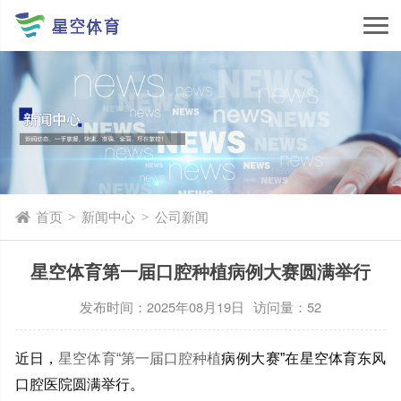
首页
新闻中心
公司新闻
>
>
星空体育第一届口腔种植病例大赛圆满举行
发布时间：2025年08月19日
访问量：52
近日，
星空体育“第一届口腔种植
病例大赛”
在星空体育东风
口腔医院圆满举行。