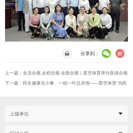
分享到：
上一篇：
全员合规·全程合规·全面合规｜星空体育举办医保合规
管理系列培训
下一篇：
民生健康无小事、一枝一叶总关情——星空体育“为民
服务”系列报道（一）
上级单位