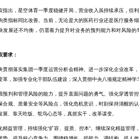
议指出，星空体育一季度稳健开局，营业收入虽持续承压，但利
构类指标同比改善。当前，无论是大的医药行业还是医疗服务细
块发展还不均衡，仍需着力提升对业务的预判能力和对风险的
。
议要求：
决贯彻落实集团一季度运营分析会精神。
进一步深化企业改革，
变革，加强专业化干部队伍建设；深入贯彻中央八项规定精神学
强预判和管理风险的能力，提升直面问题的勇气。
强化穿透管控
保合规、质量安全等风险点，强化危机意识，时刻保持清醒的认
发展、靠天吃饭、鸵鸟心态等，真抓实干，改革谋变。
化精益管理，持续强化“扩容、提质、控本”。
继续深化精益管理
优势，提升核心竞争力。围绕稳增长、提能力、调结构、提人效