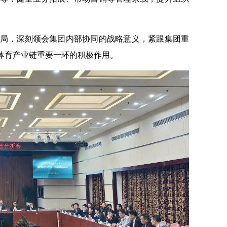
局，深刻领会集团内部协同的战略意义，紧跟集团重
体育产业链重要一环的积极作用。