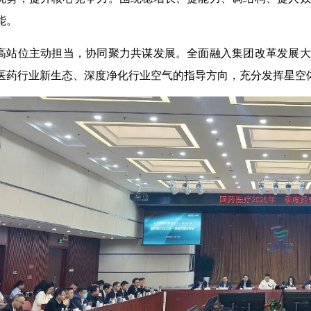
能。
高站位主动担当，协同聚力共谋发展。
全面融入集团改革发展大
医药行业新生态、深度净化行业空气的指导方向，充分发挥星空