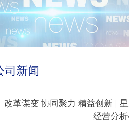
公司新闻
改革谋变 协同聚力 精益创新 | 
经营分析