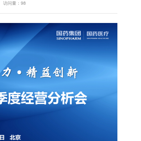
访问量：98