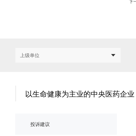
下
上级单位
以生命健康为主业的中央医药企业
投诉建议