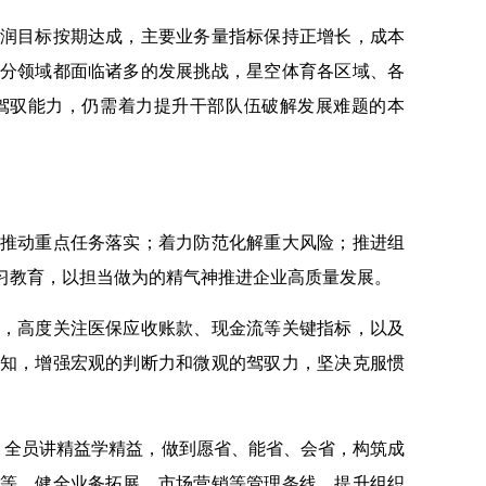
润目标按期达成，主要业务量指标保持正增长，成本
分领域都面临诸多的发展挑战，星空体育各区域、各
驾驭能力，仍需着力提升干部队伍破解发展难题的本
推动重点任务落实；着力防范化解重大风险；推进组
习教育，以担当做为的精气神推进企业高质量发展。
，高度关注医保应收账款、现金流等关键指标，以及
知，增强宏观的判断力和微观的驾驭力，坚决克服惯
，全员讲精益学精益，做到愿省、能省、会省，构筑成
等，健全业务拓展、市场营销等管理条线，提升组织