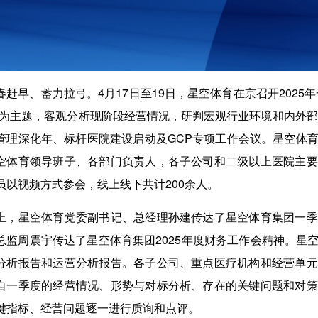
春赶早、蓄力拉弓。4月17日至19日，星空体育在京召开202
”为主题，客观分析现阶段经营情况，研判宏观行业环境和内外部
管理深化年、标杆医院建设启动及GCP专项工作会议。星空体
空体育领导班子、各部门负责人，各子公司和二级以上医院主要
员以视频方式参会，线上线下共计200余人。
上，星空体育党委副书记、总经理孙建传达了星空体育集团一季
总监周震宇传达了星空体育集团2025年度财务工作会精神。星
分析报告和运营分析报告。各子公司、重点医疗机构和经营单元
自一季度的经营情况、形势与对标分析、存在的关键问题和对策
键指标、经营问题逐一进行质询和点评。