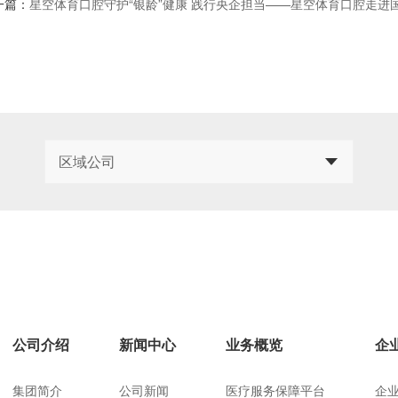
一篇：
星空体育口腔守护“银龄”健康 践行央企担当——星空体育口腔走
区域公司
公司介绍
新闻中心
业务概览
企
集团简介
公司新闻
医疗服务保障平台
企