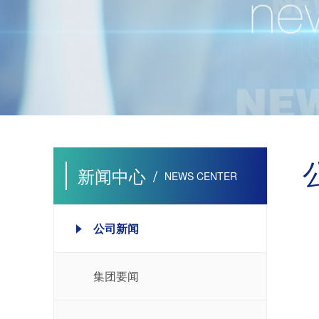
新闻中心
/
NEWS CENTER
公司新闻
集团要闻